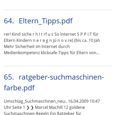
64.
Eltern_Tipps.pdf
rer! Kind siche r h I t rf u s So lnternet S P P I T für
Eltern Kindern n e r e g n jü n o v re) (bis ca. 10 Jah
Mehr Sicherheit im lnternet durch
Medienkompetenz klicksafe-Tipps für Eltern von…
65.
ratgeber-suchmaschinen-
farbe.pdf
Umschlag_Suchmaschinen_neu:. 16.04.2009 10:47
Uhr Seite 1 ❯ ❯ Marcel Machill 12 goldene
Suchmaschinen-Regeln Ein Ratgeber für