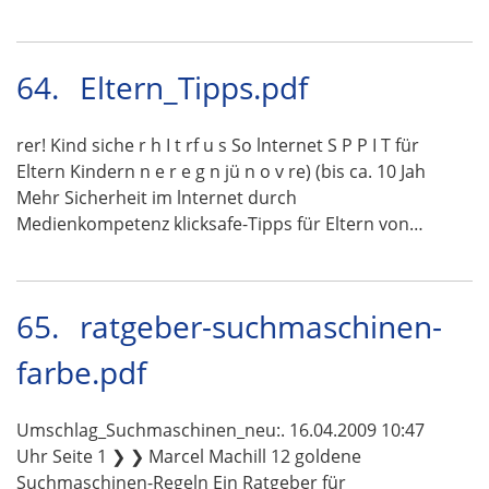
64.
Eltern_Tipps.pdf
rer! Kind siche r h I t rf u s So lnternet S P P I T für
Eltern Kindern n e r e g n jü n o v re) (bis ca. 10 Jah
Mehr Sicherheit im lnternet durch
Medienkompetenz klicksafe-Tipps für Eltern von…
65.
ratgeber-suchmaschinen-
farbe.pdf
Umschlag_Suchmaschinen_neu:. 16.04.2009 10:47
Uhr Seite 1 ❯ ❯ Marcel Machill 12 goldene
Suchmaschinen-Regeln Ein Ratgeber für