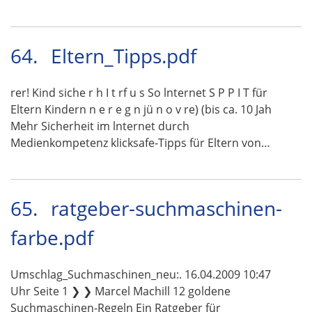
64.
Eltern_Tipps.pdf
rer! Kind siche r h I t rf u s So lnternet S P P I T für
Eltern Kindern n e r e g n jü n o v re) (bis ca. 10 Jah
Mehr Sicherheit im lnternet durch
Medienkompetenz klicksafe-Tipps für Eltern von…
65.
ratgeber-suchmaschinen-
farbe.pdf
Umschlag_Suchmaschinen_neu:. 16.04.2009 10:47
Uhr Seite 1 ❯ ❯ Marcel Machill 12 goldene
Suchmaschinen-Regeln Ein Ratgeber für