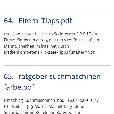
64.
Eltern_Tipps.pdf
rer! Kind siche r h I t rf u s So lnternet S P P I T für
Eltern Kindern n e r e g n jü n o v re) (bis ca. 10 Jah
Mehr Sicherheit im lnternet durch
Medienkompetenz klicksafe-Tipps für Eltern von…
65.
ratgeber-suchmaschinen-
farbe.pdf
Umschlag_Suchmaschinen_neu:. 16.04.2009 10:47
Uhr Seite 1 ❯ ❯ Marcel Machill 12 goldene
Suchmaschinen-Regeln Ein Ratgeber für