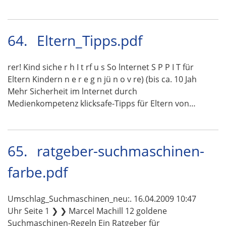
64.
Eltern_Tipps.pdf
rer! Kind siche r h I t rf u s So lnternet S P P I T für
Eltern Kindern n e r e g n jü n o v re) (bis ca. 10 Jah
Mehr Sicherheit im lnternet durch
Medienkompetenz klicksafe-Tipps für Eltern von…
65.
ratgeber-suchmaschinen-
farbe.pdf
Umschlag_Suchmaschinen_neu:. 16.04.2009 10:47
Uhr Seite 1 ❯ ❯ Marcel Machill 12 goldene
Suchmaschinen-Regeln Ein Ratgeber für