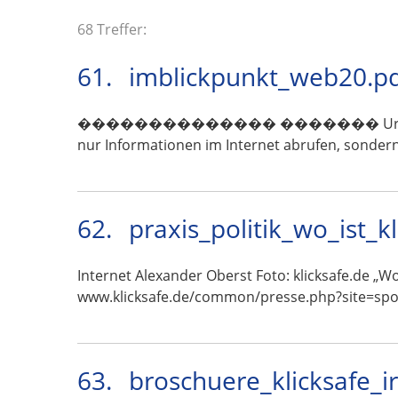
68 Treffer:
61.
imblickpunkt_web20.p
�������������� ������� Urlaubserinnerung
nur Informationen im Internet abrufen, sondern
62.
praxis_politik_wo_ist_k
Internet Alexander Oberst Foto: klicksafe.de „W
www.klicksafe.de/common/presse.php?site=spo
63.
broschuere_klicksafe_i