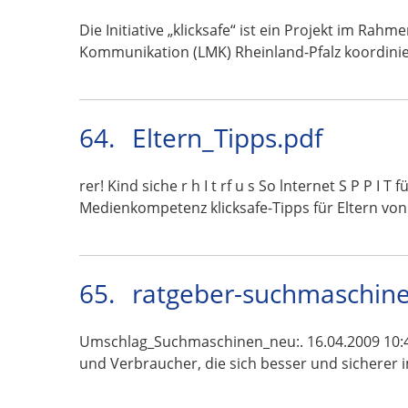
Die Initiative „klicksafe“ ist ein Projekt im R
Kommunikation (LMK) Rheinland-Pfalz koordini
64.
Eltern_Tipps.pdf
rer! Kind siche r h I t rf u s So lnternet S P P I T
Medienkompetenz klicksafe-Tipps für Eltern vo
65.
ratgeber-suchmaschine
Umschlag_Suchmaschinen_neu:. 16.04.2009 10:4
und Verbraucher, die sich besser und sicherer