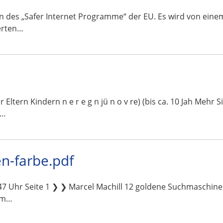
ahmen des „Safer Internet Programme“ der EU. Es wird von ei
erten…
 für Eltern Kindern n e r e g n jü n o v re) (bis ca. 10 Jah Mehr
n…
n-farbe.pdf
7 Uhr Seite 1 ❯ ❯ Marcel Machill 12 goldene Suchmaschine
 im…