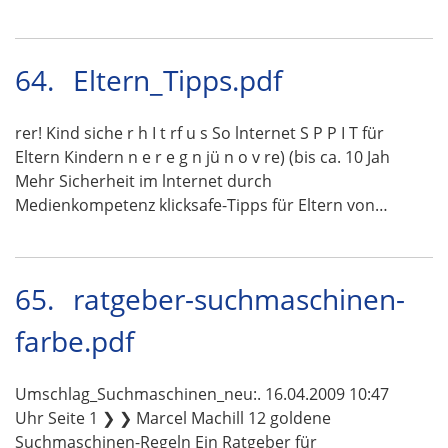
64.
Eltern_Tipps.pdf
rer! Kind siche r h I t rf u s So lnternet S P P I T für
Eltern Kindern n e r e g n jü n o v re) (bis ca. 10 Jah
Mehr Sicherheit im lnternet durch
Medienkompetenz klicksafe-Tipps für Eltern von…
65.
ratgeber-suchmaschinen-
farbe.pdf
Umschlag_Suchmaschinen_neu:. 16.04.2009 10:47
Uhr Seite 1 ❯ ❯ Marcel Machill 12 goldene
Suchmaschinen-Regeln Ein Ratgeber für