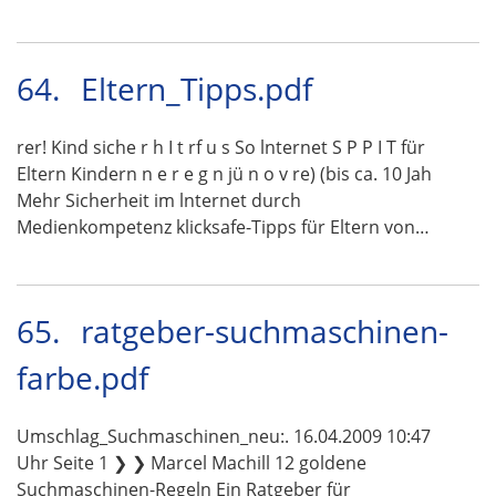
64.
Eltern_Tipps.pdf
rer! Kind siche r h I t rf u s So lnternet S P P I T für
Eltern Kindern n e r e g n jü n o v re) (bis ca. 10 Jah
Mehr Sicherheit im lnternet durch
Medienkompetenz klicksafe-Tipps für Eltern von…
65.
ratgeber-suchmaschinen-
farbe.pdf
Umschlag_Suchmaschinen_neu:. 16.04.2009 10:47
Uhr Seite 1 ❯ ❯ Marcel Machill 12 goldene
Suchmaschinen-Regeln Ein Ratgeber für