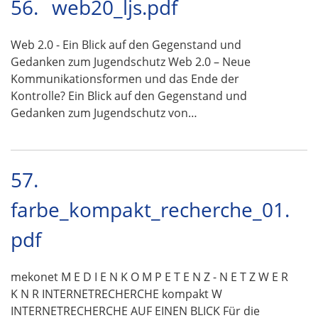
56.
web20_ljs.pdf
Web 2.0 - Ein Blick auf den Gegenstand und
Gedanken zum Jugendschutz Web 2.0 – Neue
Kommunikationsformen und das Ende der
Kontrolle? Ein Blick auf den Gegenstand und
Gedanken zum Jugendschutz von…
57.
farbe_kompakt_recherche_01.
pdf
mekonet M E D I E N K O M P E T E N Z - N E T Z W E R
K N R INTERNETRECHERCHE kompakt W
INTERNETRECHERCHE AUF EINEN BLICK Für die