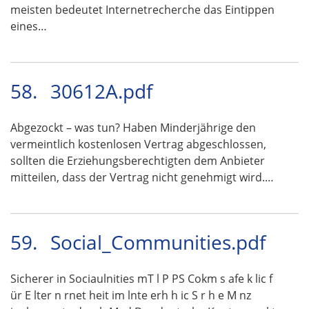
meisten bedeutet Internetrecherche das Eintippen
eines…
58.
30612A.pdf
Abgezockt – was tun? Haben Minderjährige den
vermeintlich kostenlosen Vertrag abgeschlossen,
sollten die Erziehungsberechtigten dem Anbieter
mitteilen, dass der Vertrag nicht genehmigt wird.…
59.
Social_Communities.pdf
Sicherer in Sociaulnities mT l P PS Cokm s afe k lic f
ür E lter n rnet heit im lnte erh h ic S r h e M nz