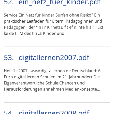
52.
ein_netz_fuer_kinder.pdf
Service Ein Netz für Kinder Surfen ohne Risiko? Ein
praktischer Leitfaden für Eltern, Pädagoginnen und
Pädagogen : der “ n i r K rnet! ü f t ef n Inte h a r i Ext
ke de t i M dec t n „E Kinder und…
53.
digitallernen2007.pdf
Heft 1 · 2007 · www.digitallernen.de Deutschland: 6
Euro digital lernen Schulen im 21. Jahrhundert Die
Eigenverantwortliche Schule Chancen und
Herausforderungen annehmen Medienkonzepte…
54.
digitallernen2008.pdf