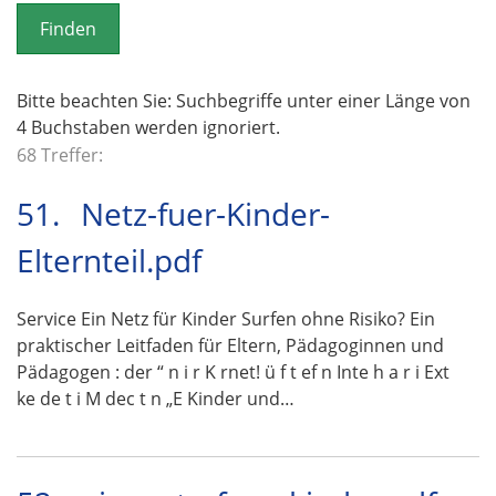
o
n
Bitte beachten Sie: Suchbegriffe unter einer Länge von
4 Buchstaben werden ignoriert.
68 Treffer:
51.
Netz-fuer-Kinder-
Elternteil.pdf
Service Ein Netz für Kinder Surfen ohne Risiko? Ein
praktischer Leitfaden für Eltern, Pädagoginnen und
Pädagogen : der “ n i r K rnet! ü f t ef n Inte h a r i Ext
ke de t i M dec t n „E Kinder und…