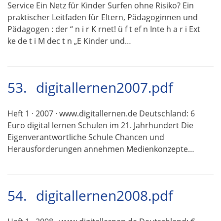
Service Ein Netz für Kinder Surfen ohne Risiko? Ein
praktischer Leitfaden für Eltern, Pädagoginnen und
Pädagogen : der “ n i r K rnet! ü f t ef n Inte h a r i Ext
ke de t i M dec t n „E Kinder und…
53.
digitallernen2007.pdf
Heft 1 · 2007 · www.digitallernen.de Deutschland: 6
Euro digital lernen Schulen im 21. Jahrhundert Die
Eigenverantwortliche Schule Chancen und
Herausforderungen annehmen Medienkonzepte…
54.
digitallernen2008.pdf