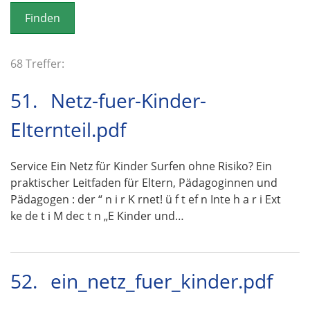
o
n
68 Treffer:
51.
Netz-fuer-Kinder-
Elternteil.pdf
Service Ein Netz für Kinder Surfen ohne Risiko? Ein
praktischer Leitfaden für Eltern, Pädagoginnen und
Pädagogen : der “ n i r K rnet! ü f t ef n Inte h a r i Ext
ke de t i M dec t n „E Kinder und…
52.
ein_netz_fuer_kinder.pdf