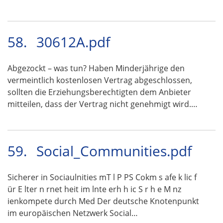
58.
30612A.pdf
Abgezockt – was tun? Haben Minderjährige den
vermeintlich kostenlosen Vertrag abgeschlossen,
sollten die Erziehungsberechtigten dem Anbieter
mitteilen, dass der Vertrag nicht genehmigt wird.…
59.
Social_Communities.pdf
Sicherer in Sociaulnities mT l P PS Cokm s afe k lic f
ür E lter n rnet heit im lnte erh h ic S r h e M nz
ienkompete durch Med Der deutsche Knotenpunkt
im europäischen Netzwerk Social…