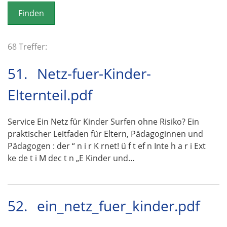
o
n
68 Treffer:
51.
Netz-fuer-Kinder-
Elternteil.pdf
Service Ein Netz für Kinder Surfen ohne Risiko? Ein
praktischer Leitfaden für Eltern, Pädagoginnen und
Pädagogen : der “ n i r K rnet! ü f t ef n Inte h a r i Ext
ke de t i M dec t n „E Kinder und…
52.
ein_netz_fuer_kinder.pdf