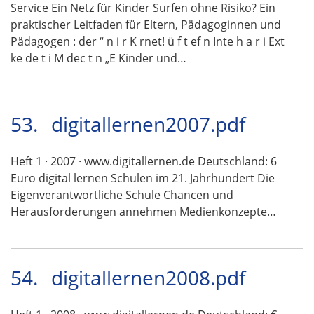
Service Ein Netz für Kinder Surfen ohne Risiko? Ein
praktischer Leitfaden für Eltern, Pädagoginnen und
Pädagogen : der “ n i r K rnet! ü f t ef n Inte h a r i Ext
ke de t i M dec t n „E Kinder und…
53.
digitallernen2007.pdf
Heft 1 · 2007 · www.digitallernen.de Deutschland: 6
Euro digital lernen Schulen im 21. Jahrhundert Die
Eigenverantwortliche Schule Chancen und
Herausforderungen annehmen Medienkonzepte…
54.
digitallernen2008.pdf