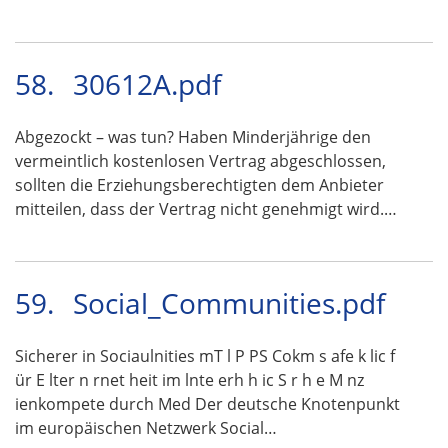
58.
30612A.pdf
Abgezockt – was tun? Haben Minderjährige den
vermeintlich kostenlosen Vertrag abgeschlossen,
sollten die Erziehungsberechtigten dem Anbieter
mitteilen, dass der Vertrag nicht genehmigt wird.…
59.
Social_Communities.pdf
Sicherer in Sociaulnities mT l P PS Cokm s afe k lic f
ür E lter n rnet heit im lnte erh h ic S r h e M nz
ienkompete durch Med Der deutsche Knotenpunkt
im europäischen Netzwerk Social…