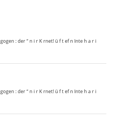
 : der “ n i r K rnet! ü f t ef n Inte h a r i
 : der “ n i r K rnet! ü f t ef n Inte h a r i