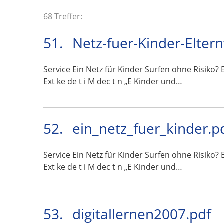
68 Treffer:
51.
Netz-fuer-Kinder-Eltern
Service Ein Netz für Kinder Surfen ohne Risiko? Ei
Ext ke de t i M dec t n „E Kinder und…
52.
ein_netz_fuer_kinder.p
Service Ein Netz für Kinder Surfen ohne Risiko? Ei
Ext ke de t i M dec t n „E Kinder und…
53.
digitallernen2007.pdf