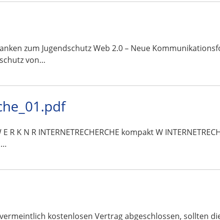
danken zum Jugendschutz Web 2.0 – Neue Kommunikationsfo
schutz von…
che_01.pdf
T Z W E R K N R INTERNETRECHERCHE kompakt W INTERNETREC
s…
vermeintlich kostenlosen Vertrag abgeschlossen, sollten d