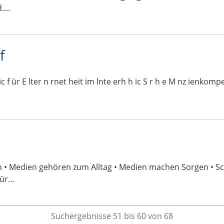
d.…
f
 lic f ür E lter n rnet heit im lnte erh h ic S r h e M nz ie
en • Medien gehören zum Alltag • Medien machen Sorgen • 
für…
Suchergebnisse 51 bis 60 von 68