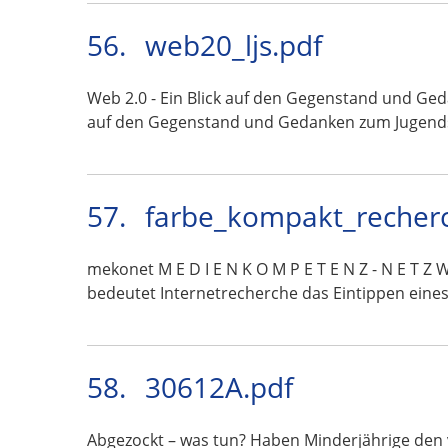
56.
web20_ljs.pdf
Web 2.0 - Ein Blick auf den Gegenstand und Ge
auf den Gegenstand und Gedanken zum Jugend
57.
farbe_kompakt_recher
mekonet M E D I E N K O M P E T E N Z - N E 
bedeutet Internetrecherche das Eintippen eine
58.
30612A.pdf
Abgezockt – was tun? Haben Minderjährige den 