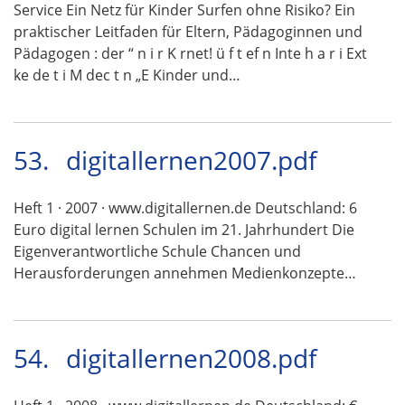
Service Ein Netz für Kinder Surfen ohne Risiko? Ein
praktischer Leitfaden für Eltern, Pädagoginnen und
Pädagogen : der “ n i r K rnet! ü f t ef n Inte h a r i Ext
ke de t i M dec t n „E Kinder und…
53.
digitallernen2007.pdf
Heft 1 · 2007 · www.digitallernen.de Deutschland: 6
Euro digital lernen Schulen im 21. Jahrhundert Die
Eigenverantwortliche Schule Chancen und
Herausforderungen annehmen Medienkonzepte…
54.
digitallernen2008.pdf