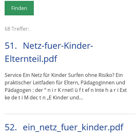
o
n
68 Treffer:
51.
Netz-fuer-Kinder-
Elternteil.pdf
Service Ein Netz für Kinder Surfen ohne Risiko? Ein
praktischer Leitfaden für Eltern, Pädagoginnen und
Pädagogen : der “ n i r K rnet! ü f t ef n Inte h a r i Ext
ke de t i M dec t n „E Kinder und…
52.
ein_netz_fuer_kinder.pdf