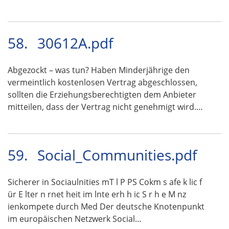
58.
30612A.pdf
Abgezockt – was tun? Haben Minderjährige den
vermeintlich kostenlosen Vertrag abgeschlossen,
sollten die Erziehungsberechtigten dem Anbieter
mitteilen, dass der Vertrag nicht genehmigt wird.…
59.
Social_Communities.pdf
Sicherer in Sociaulnities mT l P PS Cokm s afe k lic f
ür E lter n rnet heit im lnte erh h ic S r h e M nz
ienkompete durch Med Der deutsche Knotenpunkt
im europäischen Netzwerk Social…