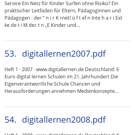
Service Ein Netz für Kinder Surfen ohne Risiko? Ein
praktischer Leitfaden für Eltern, Pädagoginnen und
Pädagogen : der “ n i r K rnet! ü f t ef n Inte h a r i Ext
ke de t i M dec t n „E Kinder und…
53.
digitallernen2007.pdf
Heft 1 · 2007 · www.digitallernen.de Deutschland: 6
Euro digital lernen Schulen im 21. Jahrhundert Die
Eigenverantwortliche Schule Chancen und
Herausforderungen annehmen Medienkonzepte…
54.
digitallernen2008.pdf