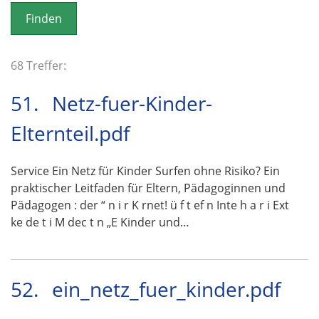
o
n
68 Treffer:
51.
Netz-fuer-Kinder-
Elternteil.pdf
Service Ein Netz für Kinder Surfen ohne Risiko? Ein
praktischer Leitfaden für Eltern, Pädagoginnen und
Pädagogen : der “ n i r K rnet! ü f t ef n Inte h a r i Ext
ke de t i M dec t n „E Kinder und…
52.
ein_netz_fuer_kinder.pdf