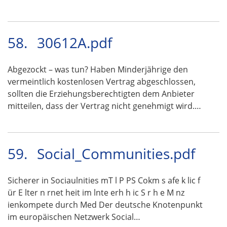
58.
30612A.pdf
Abgezockt – was tun? Haben Minderjährige den
vermeintlich kostenlosen Vertrag abgeschlossen,
sollten die Erziehungsberechtigten dem Anbieter
mitteilen, dass der Vertrag nicht genehmigt wird.…
59.
Social_Communities.pdf
Sicherer in Sociaulnities mT l P PS Cokm s afe k lic f
ür E lter n rnet heit im lnte erh h ic S r h e M nz
ienkompete durch Med Der deutsche Knotenpunkt
im europäischen Netzwerk Social…