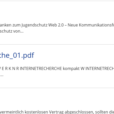
danken zum Jugendschutz Web 2.0 – Neue Kommunikationsfo
schutz von…
che_01.pdf
T Z W E R K N R INTERNETRECHERCHE kompakt W INTERNETREC
s…
vermeintlich kostenlosen Vertrag abgeschlossen, sollten d