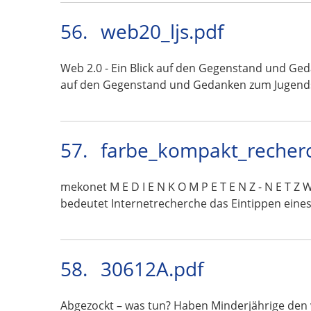
56.
web20_ljs.pdf
Web 2.0 - Ein Blick auf den Gegenstand und Ge
auf den Gegenstand und Gedanken zum Jugend
57.
farbe_kompakt_recher
mekonet M E D I E N K O M P E T E N Z - N E 
bedeutet Internetrecherche das Eintippen eine
58.
30612A.pdf
Abgezockt – was tun? Haben Minderjährige den 