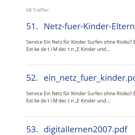
68 Treffer:
51.
Netz-fuer-Kinder-Eltern
Service Ein Netz für Kinder Surfen ohne Risiko? Ei
Ext ke de t i M dec t n „E Kinder und…
52.
ein_netz_fuer_kinder.p
Service Ein Netz für Kinder Surfen ohne Risiko? Ei
Ext ke de t i M dec t n „E Kinder und…
53.
digitallernen2007.pdf