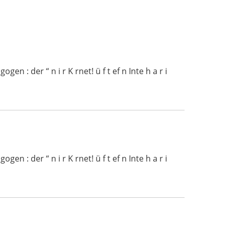
 : der “ n i r K rnet! ü f t ef n Inte h a r i
 : der “ n i r K rnet! ü f t ef n Inte h a r i