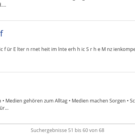
d.…
f
 lic f ür E lter n rnet heit im lnte erh h ic S r h e M nz ie
en • Medien gehören zum Alltag • Medien machen Sorgen • 
für…
Suchergebnisse 51 bis 60 von 68