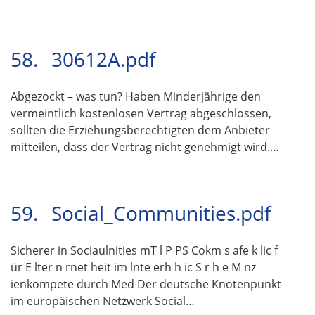
58.
30612A.pdf
Abgezockt – was tun? Haben Minderjährige den
vermeintlich kostenlosen Vertrag abgeschlossen,
sollten die Erziehungsberechtigten dem Anbieter
mitteilen, dass der Vertrag nicht genehmigt wird.…
59.
Social_Communities.pdf
Sicherer in Sociaulnities mT l P PS Cokm s afe k lic f
ür E lter n rnet heit im lnte erh h ic S r h e M nz
ienkompete durch Med Der deutsche Knotenpunkt
im europäischen Netzwerk Social…