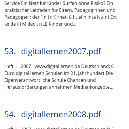
Service Ein Netz für Kinder Surfen ohne Risiko? Ein
praktischer Leitfaden für Eltern, Pädagoginnen und
Pädagogen : der “ n i r K rnet! ü f t ef n Inte h a r i Ext
ke de t i M dec t n „E Kinder und…
53.
digitallernen2007.pdf
Heft 1 · 2007 · www.digitallernen.de Deutschland: 6
Euro digital lernen Schulen im 21. Jahrhundert Die
Eigenverantwortliche Schule Chancen und
Herausforderungen annehmen Medienkonzepte…
54.
digitallernen2008.pdf