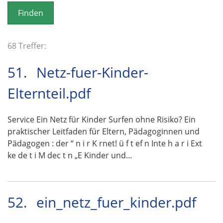
o
n
68 Treffer:
51.
Netz-fuer-Kinder-
Elternteil.pdf
Service Ein Netz für Kinder Surfen ohne Risiko? Ein
praktischer Leitfaden für Eltern, Pädagoginnen und
Pädagogen : der “ n i r K rnet! ü f t ef n Inte h a r i Ext
ke de t i M dec t n „E Kinder und…
52.
ein_netz_fuer_kinder.pdf