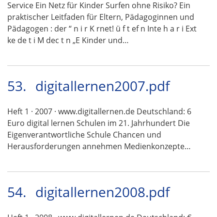
Service Ein Netz für Kinder Surfen ohne Risiko? Ein
praktischer Leitfaden für Eltern, Pädagoginnen und
Pädagogen : der “ n i r K rnet! ü f t ef n Inte h a r i Ext
ke de t i M dec t n „E Kinder und…
53.
digitallernen2007.pdf
Heft 1 · 2007 · www.digitallernen.de Deutschland: 6
Euro digital lernen Schulen im 21. Jahrhundert Die
Eigenverantwortliche Schule Chancen und
Herausforderungen annehmen Medienkonzepte…
54.
digitallernen2008.pdf