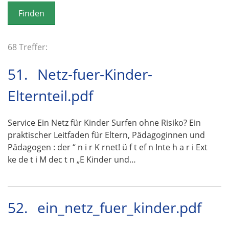
o
n
68 Treffer:
51.
Netz-fuer-Kinder-
Elternteil.pdf
Service Ein Netz für Kinder Surfen ohne Risiko? Ein
praktischer Leitfaden für Eltern, Pädagoginnen und
Pädagogen : der “ n i r K rnet! ü f t ef n Inte h a r i Ext
ke de t i M dec t n „E Kinder und…
52.
ein_netz_fuer_kinder.pdf