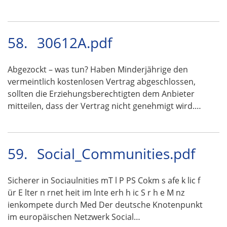
58.
30612A.pdf
Abgezockt – was tun? Haben Minderjährige den
vermeintlich kostenlosen Vertrag abgeschlossen,
sollten die Erziehungsberechtigten dem Anbieter
mitteilen, dass der Vertrag nicht genehmigt wird.…
59.
Social_Communities.pdf
Sicherer in Sociaulnities mT l P PS Cokm s afe k lic f
ür E lter n rnet heit im lnte erh h ic S r h e M nz
ienkompete durch Med Der deutsche Knotenpunkt
im europäischen Netzwerk Social…