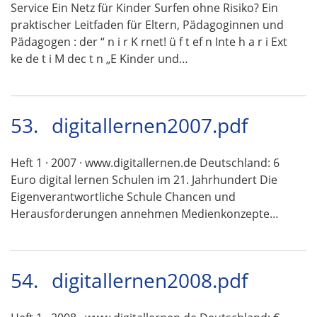
Service Ein Netz für Kinder Surfen ohne Risiko? Ein
praktischer Leitfaden für Eltern, Pädagoginnen und
Pädagogen : der “ n i r K rnet! ü f t ef n Inte h a r i Ext
ke de t i M dec t n „E Kinder und…
53.
digitallernen2007.pdf
Heft 1 · 2007 · www.digitallernen.de Deutschland: 6
Euro digital lernen Schulen im 21. Jahrhundert Die
Eigenverantwortliche Schule Chancen und
Herausforderungen annehmen Medienkonzepte…
54.
digitallernen2008.pdf