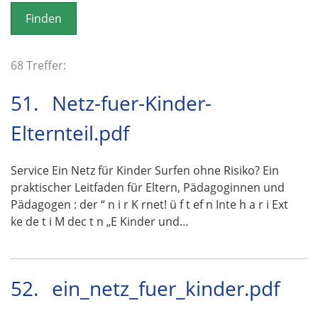
o
n
68 Treffer:
51.
Netz-fuer-Kinder-
Elternteil.pdf
Service Ein Netz für Kinder Surfen ohne Risiko? Ein
praktischer Leitfaden für Eltern, Pädagoginnen und
Pädagogen : der “ n i r K rnet! ü f t ef n Inte h a r i Ext
ke de t i M dec t n „E Kinder und…
52.
ein_netz_fuer_kinder.pdf