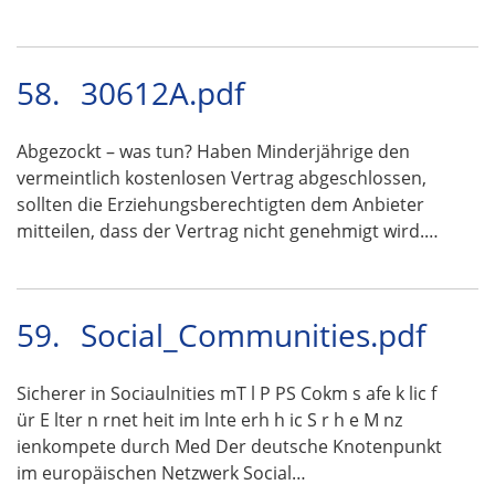
58.
30612A.pdf
Abgezockt – was tun? Haben Minderjährige den
vermeintlich kostenlosen Vertrag abgeschlossen,
sollten die Erziehungsberechtigten dem Anbieter
mitteilen, dass der Vertrag nicht genehmigt wird.…
59.
Social_Communities.pdf
Sicherer in Sociaulnities mT l P PS Cokm s afe k lic f
ür E lter n rnet heit im lnte erh h ic S r h e M nz
ienkompete durch Med Der deutsche Knotenpunkt
im europäischen Netzwerk Social…