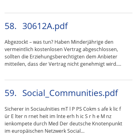
58.
30612A.pdf
Abgezockt – was tun? Haben Minderjährige den
vermeintlich kostenlosen Vertrag abgeschlossen,
sollten die Erziehungsberechtigten dem Anbieter
mitteilen, dass der Vertrag nicht genehmigt wird.…
59.
Social_Communities.pdf
Sicherer in Sociaulnities mT l P PS Cokm s afe k lic f
ür E lter n rnet heit im lnte erh h ic S r h e M nz
ienkompete durch Med Der deutsche Knotenpunkt
im europäischen Netzwerk Social…