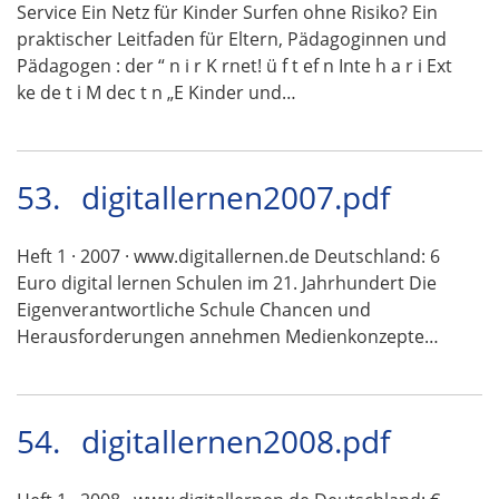
Service Ein Netz für Kinder Surfen ohne Risiko? Ein
praktischer Leitfaden für Eltern, Pädagoginnen und
Pädagogen : der “ n i r K rnet! ü f t ef n Inte h a r i Ext
ke de t i M dec t n „E Kinder und…
53.
digitallernen2007.pdf
Heft 1 · 2007 · www.digitallernen.de Deutschland: 6
Euro digital lernen Schulen im 21. Jahrhundert Die
Eigenverantwortliche Schule Chancen und
Herausforderungen annehmen Medienkonzepte…
54.
digitallernen2008.pdf