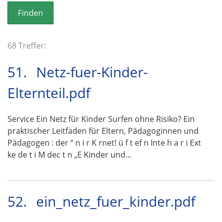
o
n
68 Treffer:
51.
Netz-fuer-Kinder-
Elternteil.pdf
Service Ein Netz für Kinder Surfen ohne Risiko? Ein
praktischer Leitfaden für Eltern, Pädagoginnen und
Pädagogen : der “ n i r K rnet! ü f t ef n Inte h a r i Ext
ke de t i M dec t n „E Kinder und…
52.
ein_netz_fuer_kinder.pdf