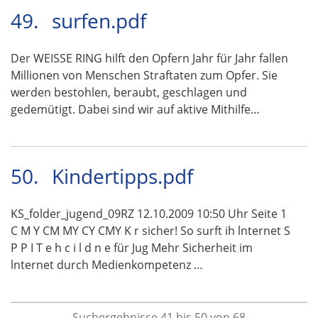
49.
surfen.pdf
Der WEISSE RING hilft den Opfern Jahr für Jahr fallen
Millionen von Menschen Straftaten zum Opfer. Sie
werden bestohlen, beraubt, geschlagen und
gedemütigt. Dabei sind wir auf aktive Mithilfe…
50.
Kindertipps.pdf
KS_folder_jugend_09RZ 12.10.2009 10:50 Uhr Seite 1
C M Y CM MY CY CMY K r sicher! So surft ih lnternet S
P P I T e h c i l d n e für Jug Mehr Sicherheit im
lnternet durch Medienkompetenz …
Suchergebnisse 41 bis 50 von 68