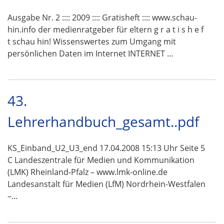
Ausgabe Nr. 2 :::: 2009 :::: Gratisheft :::: www.schau-
hin.info der medienratgeber für eltern g r a t i s h e f
t schau hin! Wissenswertes zum Umgang mit
persönlichen Daten im Internet INTERNET …
43.
Lehrerhandbuch_gesamt..pdf
KS_Einband_U2_U3_end 17.04.2008 15:13 Uhr Seite 5
C Landeszentrale für Medien und Kommunikation
(LMK) Rheinland-Pfalz – www.lmk-online.de
Landesanstalt für Medien (LfM) Nordrhein-Westfalen
–…