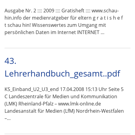
Ausgabe Nr. 2 :::: 2009 :::: Gratisheft :::: www.schau-
hin.info der medienratgeber für eltern g r a t i s h e f
t schau hin! Wissenswertes zum Umgang mit
persönlichen Daten im Internet INTERNET …
43.
Lehrerhandbuch_gesamt..pdf
KS_Einband_U2_U3_end 17.04.2008 15:13 Uhr Seite 5
C Landeszentrale für Medien und Kommunikation
(LMK) Rheinland-Pfalz – www.lmk-online.de
Landesanstalt für Medien (LfM) Nordrhein-Westfalen
–…