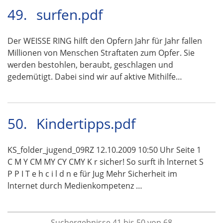
49.
surfen.pdf
Der WEISSE RING hilft den Opfern Jahr für Jahr fallen
Millionen von Menschen Straftaten zum Opfer. Sie
werden bestohlen, beraubt, geschlagen und
gedemütigt. Dabei sind wir auf aktive Mithilfe…
50.
Kindertipps.pdf
KS_folder_jugend_09RZ 12.10.2009 10:50 Uhr Seite 1
C M Y CM MY CY CMY K r sicher! So surft ih lnternet S
P P I T e h c i l d n e für Jug Mehr Sicherheit im
lnternet durch Medienkompetenz …
Suchergebnisse 41 bis 50 von 68