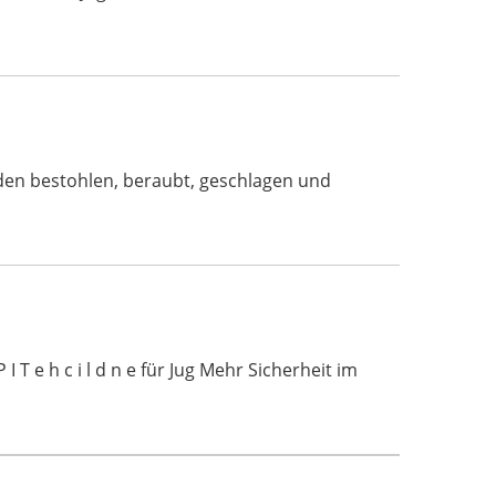
rden bestohlen, beraubt, geschlagen und
 T e h c i l d n e für Jug Mehr Sicherheit im