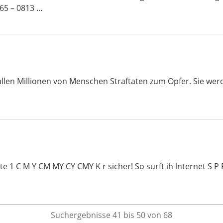
65 – 0813 …
 fallen Millionen von Menschen Straftaten zum Opfer. Sie we
1 C M Y CM MY CY CMY K r sicher! So surft ih lnternet S P P I
Suchergebnisse 41 bis 50 von 68