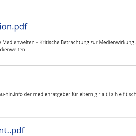
ion.pdf
Medienwelten – Kritische Betrachtung zur Medienwirkung a
edienwelten…
schau-hin.info der medienratgeber für eltern g r a t i s h e f
t..pdf