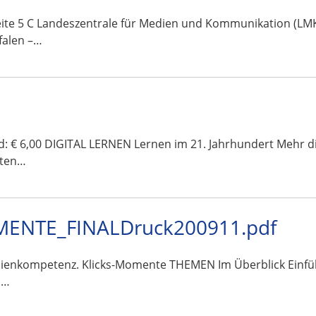
te 5 C Landeszentrale für Medien und Kommunikation (LMK)
falen –…
and: € 6,00 DIGITAL LERNEN Lernen im 21. Jahrhundert Mehr 
sten…
ENTE_FINALDruck200911.pdf
Medienkompetenz. Klicks-Momente THEMEN Im Überblick Ein
s…