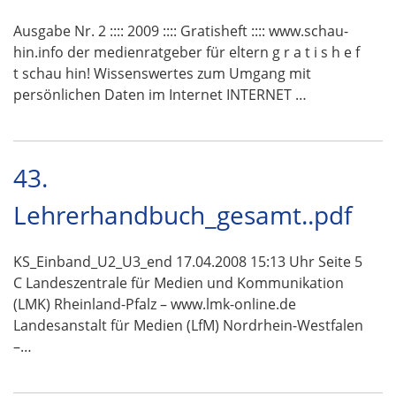
Ausgabe Nr. 2 :::: 2009 :::: Gratisheft :::: www.schau-
hin.info der medienratgeber für eltern g r a t i s h e f
t schau hin! Wissenswertes zum Umgang mit
persönlichen Daten im Internet INTERNET …
43.
Lehrerhandbuch_gesamt..pdf
KS_Einband_U2_U3_end 17.04.2008 15:13 Uhr Seite 5
C Landeszentrale für Medien und Kommunikation
(LMK) Rheinland-Pfalz – www.lmk-online.de
Landesanstalt für Medien (LfM) Nordrhein-Westfalen
–…