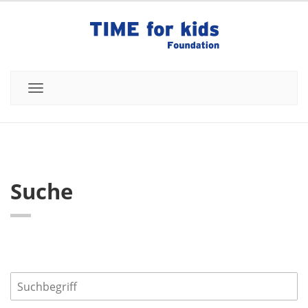
T
o
g
g
l
e
Suche
n
a
v
i
g
a
t
i