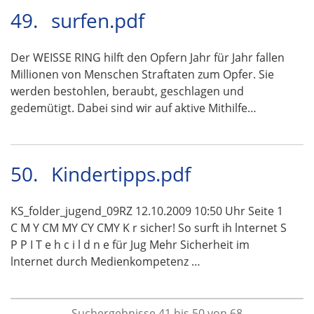
49.
surfen.pdf
Der WEISSE RING hilft den Opfern Jahr für Jahr fallen
Millionen von Menschen Straftaten zum Opfer. Sie
werden bestohlen, beraubt, geschlagen und
gedemütigt. Dabei sind wir auf aktive Mithilfe…
50.
Kindertipps.pdf
KS_folder_jugend_09RZ 12.10.2009 10:50 Uhr Seite 1
C M Y CM MY CY CMY K r sicher! So surft ih lnternet S
P P I T e h c i l d n e für Jug Mehr Sicherheit im
lnternet durch Medienkompetenz …
Suchergebnisse 41 bis 50 von 68