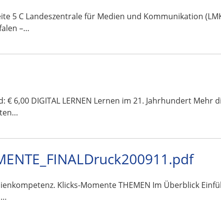
te 5 C Landeszentrale für Medien und Kommunikation (LMK)
falen –…
and: € 6,00 DIGITAL LERNEN Lernen im 21. Jahrhundert Mehr 
sten…
ENTE_FINALDruck200911.pdf
Medienkompetenz. Klicks-Momente THEMEN Im Überblick Ein
s…