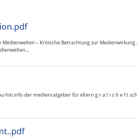
ion.pdf
Medienwelten – Kritische Betrachtung zur Medienwirkung a
edienwelten…
schau-hin.info der medienratgeber für eltern g r a t i s h e f
t..pdf