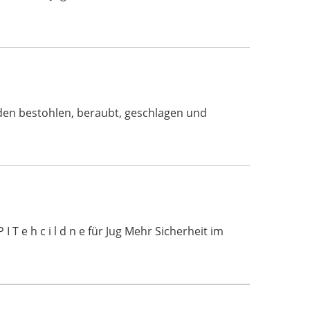
rden bestohlen, beraubt, geschlagen und
 T e h c i l d n e für Jug Mehr Sicherheit im