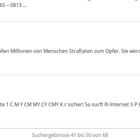
65 – 0813 …
 fallen Millionen von Menschen Straftaten zum Opfer. Sie we
1 C M Y CM MY CY CMY K r sicher! So surft ih lnternet S P P I
Suchergebnisse 41 bis 50 von 68