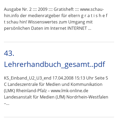
Ausgabe Nr. 2 :::: 2009 :::: Gratisheft :::: www.schau-
hin.info der medienratgeber für eltern g r a t i s h e f
t schau hin! Wissenswertes zum Umgang mit
persönlichen Daten im Internet INTERNET …
43.
Lehrerhandbuch_gesamt..pdf
KS_Einband_U2_U3_end 17.04.2008 15:13 Uhr Seite 5
C Landeszentrale für Medien und Kommunikation
(LMK) Rheinland-Pfalz – www.lmk-online.de
Landesanstalt für Medien (LfM) Nordrhein-Westfalen
–…