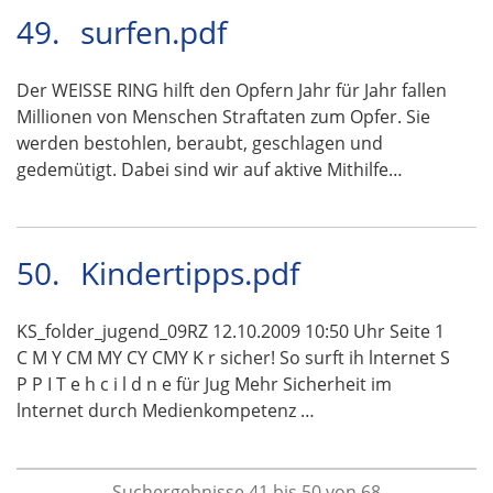
49.
surfen.pdf
Der WEISSE RING hilft den Opfern Jahr für Jahr fallen
Millionen von Menschen Straftaten zum Opfer. Sie
werden bestohlen, beraubt, geschlagen und
gedemütigt. Dabei sind wir auf aktive Mithilfe…
50.
Kindertipps.pdf
KS_folder_jugend_09RZ 12.10.2009 10:50 Uhr Seite 1
C M Y CM MY CY CMY K r sicher! So surft ih lnternet S
P P I T e h c i l d n e für Jug Mehr Sicherheit im
lnternet durch Medienkompetenz …
Suchergebnisse 41 bis 50 von 68