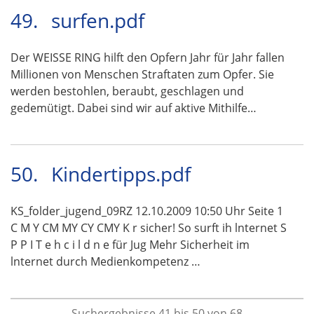
49.
surfen.pdf
Der WEISSE RING hilft den Opfern Jahr für Jahr fallen
Millionen von Menschen Straftaten zum Opfer. Sie
werden bestohlen, beraubt, geschlagen und
gedemütigt. Dabei sind wir auf aktive Mithilfe…
50.
Kindertipps.pdf
KS_folder_jugend_09RZ 12.10.2009 10:50 Uhr Seite 1
C M Y CM MY CY CMY K r sicher! So surft ih lnternet S
P P I T e h c i l d n e für Jug Mehr Sicherheit im
lnternet durch Medienkompetenz …
Suchergebnisse 41 bis 50 von 68