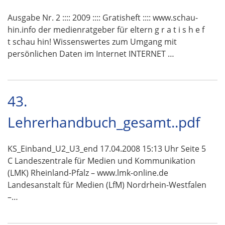
Ausgabe Nr. 2 :::: 2009 :::: Gratisheft :::: www.schau-
hin.info der medienratgeber für eltern g r a t i s h e f
t schau hin! Wissenswertes zum Umgang mit
persönlichen Daten im Internet INTERNET …
43.
Lehrerhandbuch_gesamt..pdf
KS_Einband_U2_U3_end 17.04.2008 15:13 Uhr Seite 5
C Landeszentrale für Medien und Kommunikation
(LMK) Rheinland-Pfalz – www.lmk-online.de
Landesanstalt für Medien (LfM) Nordrhein-Westfalen
–…