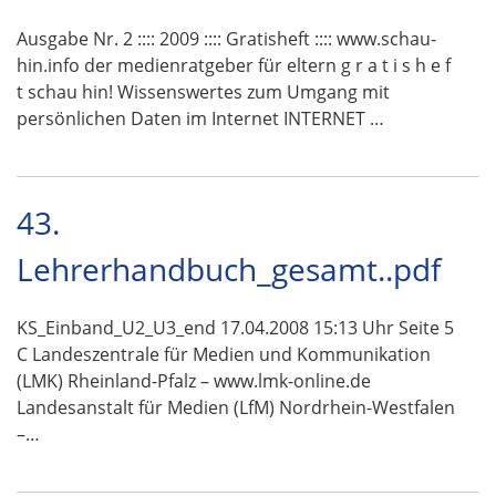
Ausgabe Nr. 2 :::: 2009 :::: Gratisheft :::: www.schau-
hin.info der medienratgeber für eltern g r a t i s h e f
t schau hin! Wissenswertes zum Umgang mit
persönlichen Daten im Internet INTERNET …
43.
Lehrerhandbuch_gesamt..pdf
KS_Einband_U2_U3_end 17.04.2008 15:13 Uhr Seite 5
C Landeszentrale für Medien und Kommunikation
(LMK) Rheinland-Pfalz – www.lmk-online.de
Landesanstalt für Medien (LfM) Nordrhein-Westfalen
–…