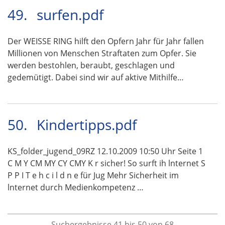
49.
surfen.pdf
Der WEISSE RING hilft den Opfern Jahr für Jahr fallen
Millionen von Menschen Straftaten zum Opfer. Sie
werden bestohlen, beraubt, geschlagen und
gedemütigt. Dabei sind wir auf aktive Mithilfe…
50.
Kindertipps.pdf
KS_folder_jugend_09RZ 12.10.2009 10:50 Uhr Seite 1
C M Y CM MY CY CMY K r sicher! So surft ih lnternet S
P P I T e h c i l d n e für Jug Mehr Sicherheit im
lnternet durch Medienkompetenz …
Suchergebnisse 41 bis 50 von 68