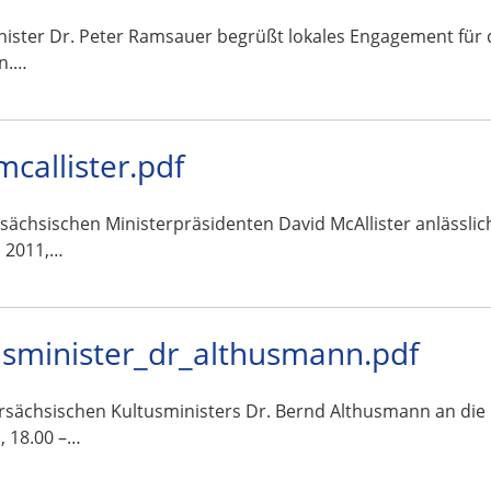
ister Dr. Peter Ramsauer begrüßt lokales Engagement für 
in.…
allister.pdf
rsächsischen Ministerpräsidenten David McAllister anlässli
i 2011,…
sminister_dr_althusmann.pdf
ersächsischen Kultusministers Dr. Bernd Althusmann an die
, 18.00 –…