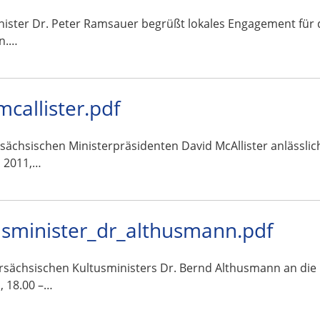
ister Dr. Peter Ramsauer begrüßt lokales Engagement für 
in.…
allister.pdf
rsächsischen Ministerpräsidenten David McAllister anlässli
i 2011,…
sminister_dr_althusmann.pdf
ersächsischen Kultusministers Dr. Bernd Althusmann an die
, 18.00 –…