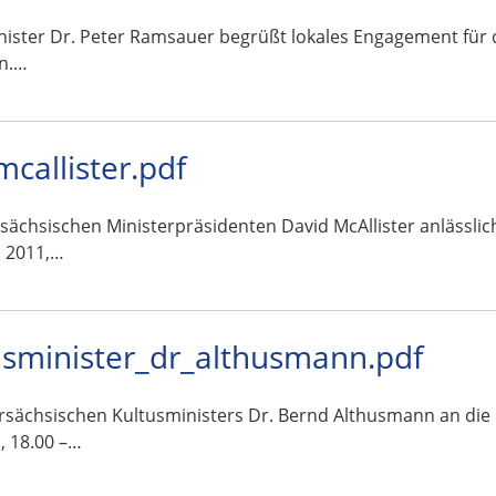
ister Dr. Peter Ramsauer begrüßt lokales Engagement für 
in.…
allister.pdf
rsächsischen Ministerpräsidenten David McAllister anlässli
i 2011,…
sminister_dr_althusmann.pdf
ersächsischen Kultusministers Dr. Bernd Althusmann an die
, 18.00 –…