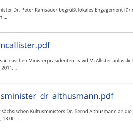
ister Dr. Peter Ramsauer begrüßt lokales Engagement für 
in.…
allister.pdf
rsächsischen Ministerpräsidenten David McAllister anlässli
i 2011,…
sminister_dr_althusmann.pdf
ersächsischen Kultusministers Dr. Bernd Althusmann an die
, 18.00 –…