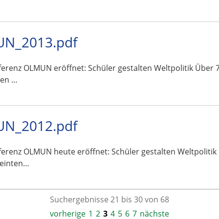
UN_2013.pdf
erenz OLMUN eröffnet: Schüler gestalten Weltpolitik Über 7
nen …
UN_2012.pdf
erenz OLMUN heute eröffnet: Schüler gestalten Weltpolitik
reinten…
Suchergebnisse 21 bis 30 von 68
vorherige
1
2
3
4
5
6
7
nächste