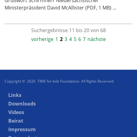
Grußwort Schirmherr Niedersächsischer
Ministerpräsident David McAllister (PDF, 1 MB) …
Suchergebnisse 11 bis 20 von 68
vorherige
1
2
3
4
5
6
7
nächste
Copyright © 2026 TIME for kids Foundation. All Rights Reserved
Links
Downloads
Videos
Beirat
Impressum