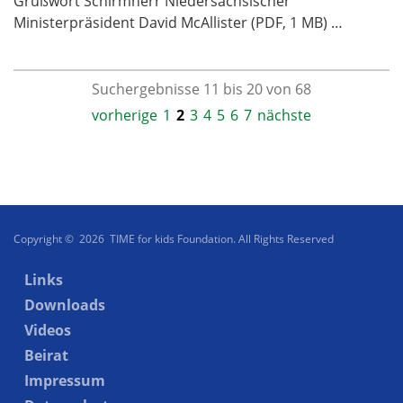
Grußwort Schirmherr Niedersächsischer
Ministerpräsident David McAllister (PDF, 1 MB) …
Suchergebnisse 11 bis 20 von 68
vorherige
1
2
3
4
5
6
7
nächste
Copyright © 2026 TIME for kids Foundation. All Rights Reserved
Links
Downloads
Videos
Beirat
Impressum