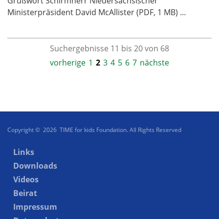
Grußwort Schirmherr Niedersächsischer
Ministerpräsident David McAllister (PDF, 1 MB) …
Suchergebnisse 11 bis 20 von 68
vorherige
1
2
3
4
5
6
7
nächste
Copyright © 2026 TIME for kids Foundation. All Rights Reserved
Links
Downloads
Videos
Beirat
Impressum