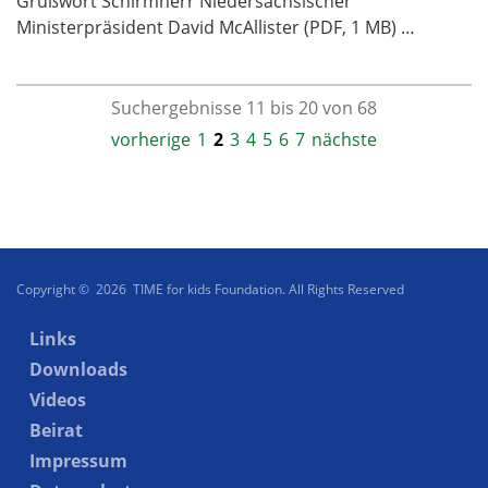
Grußwort Schirmherr Niedersächsischer
Ministerpräsident David McAllister (PDF, 1 MB) …
Suchergebnisse 11 bis 20 von 68
vorherige
1
2
3
4
5
6
7
nächste
Copyright © 2026 TIME for kids Foundation. All Rights Reserved
Links
Downloads
Videos
Beirat
Impressum