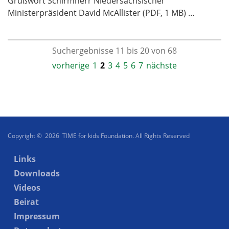
Grußwort Schirmherr Niedersächsischer
Ministerpräsident David McAllister (PDF, 1 MB) …
Suchergebnisse 11 bis 20 von 68
vorherige
1
2
3
4
5
6
7
nächste
Copyright © 2026 TIME for kids Foundation. All Rights Reserved
Links
Downloads
Videos
Beirat
Impressum