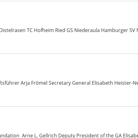
 Distelrasen TC Hofheim Ried GS Niederaula Hamburger SV
ftsführer Arja Frömel Secretary General Elisabeth Heiste
undation Arne L. Gellrich Deputy President of the GA Elisa