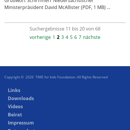
Grußwort Schirmherr Niedersächsischer
Ministerpräsident David McAllister (PDF, 1 MB) …
Suchergebnisse 11 bis 20 von 68
vorherige
1
2
3
4
5
6
7
nächste
Copyright © 2026 TIME for kids Foundation. All Rights Reserved
Links
Downloads
Videos
Beirat
Impressum