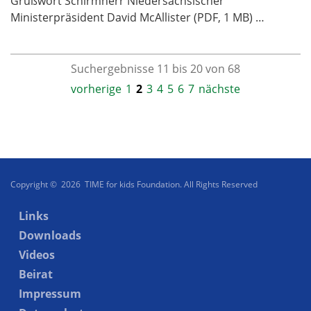
Grußwort Schirmherr Niedersächsischer
Ministerpräsident David McAllister (PDF, 1 MB) …
Suchergebnisse 11 bis 20 von 68
vorherige
1
2
3
4
5
6
7
nächste
Copyright © 2026 TIME for kids Foundation. All Rights Reserved
Links
Downloads
Videos
Beirat
Impressum