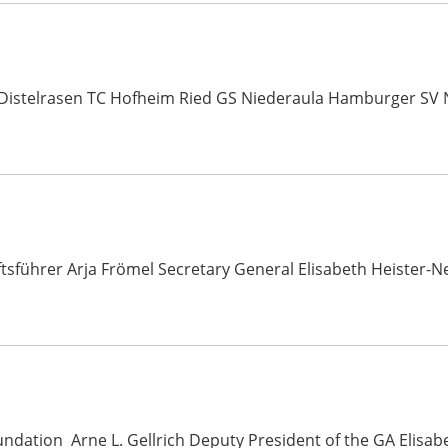
 Distelrasen TC Hofheim Ried GS Niederaula Hamburger SV
ftsführer Arja Frömel Secretary General Elisabeth Heiste
undation Arne L. Gellrich Deputy President of the GA Elisa