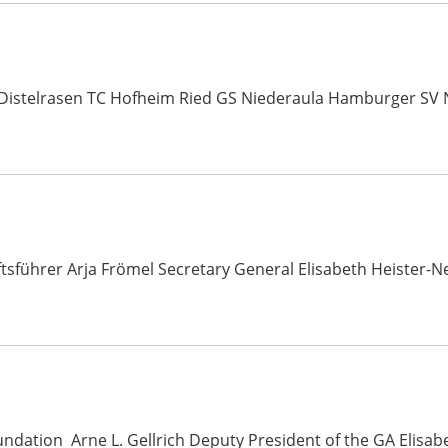
 Distelrasen TC Hofheim Ried GS Niederaula Hamburger SV
ftsführer Arja Frömel Secretary General Elisabeth Heiste
undation Arne L. Gellrich Deputy President of the GA Elisa