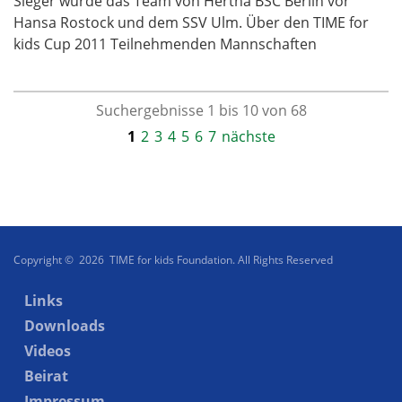
Sieger wurde das Team von Hertha BSC Berlin vor
Hansa Rostock und dem SSV Ulm. Über den TIME for
kids Cup 2011 Teilnehmenden Mannschaften
Suchergebnisse 1 bis 10 von 68
1
2
3
4
5
6
7
nächste
Copyright © 2026 TIME for kids Foundation. All Rights Reserved
Links
Downloads
Videos
Beirat
Impressum