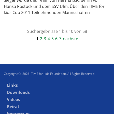
Sieger wurde das Team von Hertha BSC Berlin vor
Hansa Rostock und dem SSV Ulm. Über den TIME for
kids Cup 2011 Teilnehmenden Mannschaften
Suchergebnisse 1 bis 10 von 68
1
2
3
4
5
6
7
nächste
Copyright © 2026 TIME for kids Foundation. All Rights Reserved
Links
Downloads
Videos
Beirat
Impressum