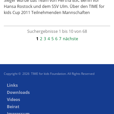
Sieger wurde das Team von Hertha BSC Berlin vor
Hansa Rostock und dem SSV Ulm. Über den TIME for
kids Cup 2011 Teilnehmenden Mannschaften
Suchergebnisse 1 bis 10 von 68
1
2
3
4
5
6
7
nächste
Copyright © 2026 TIME for kids Foundation. All Rights Reserved
Links
Downloads
Videos
Beirat
Impressum