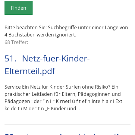
o
n
Bitte beachten Sie: Suchbegriffe unter einer Länge von
4 Buchstaben werden ignoriert.
68 Treffer:
51.
Netz-fuer-Kinder-
Elternteil.pdf
Service Ein Netz für Kinder Surfen ohne Risiko? Ein
praktischer Leitfaden für Eltern, Pädagoginnen und
Pädagogen : der “ n i r K rnet! ü f t ef n Inte h a r i Ext
ke de t i M dec t n „E Kinder und…