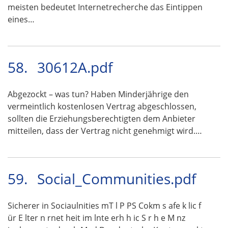
meisten bedeutet Internetrecherche das Eintippen
eines…
58.
30612A.pdf
Abgezockt – was tun? Haben Minderjährige den
vermeintlich kostenlosen Vertrag abgeschlossen,
sollten die Erziehungsberechtigten dem Anbieter
mitteilen, dass der Vertrag nicht genehmigt wird.…
59.
Social_Communities.pdf
Sicherer in Sociaulnities mT l P PS Cokm s afe k lic f
ür E lter n rnet heit im lnte erh h ic S r h e M nz