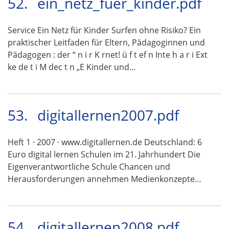
52.
ein_netz_fuer_kinder.pdf
Service Ein Netz für Kinder Surfen ohne Risiko? Ein
praktischer Leitfaden für Eltern, Pädagoginnen und
Pädagogen : der “ n i r K rnet! ü f t ef n Inte h a r i Ext
ke de t i M dec t n „E Kinder und…
53.
digitallernen2007.pdf
Heft 1 · 2007 · www.digitallernen.de Deutschland: 6
Euro digital lernen Schulen im 21. Jahrhundert Die
Eigenverantwortliche Schule Chancen und
Herausforderungen annehmen Medienkonzepte…
54.
digitallernen2008.pdf