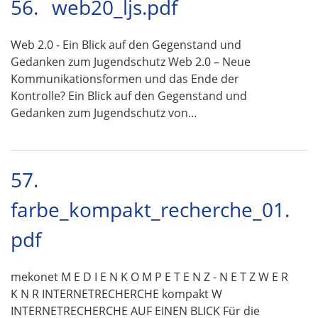
56.
web20_ljs.pdf
Web 2.0 - Ein Blick auf den Gegenstand und
Gedanken zum Jugendschutz Web 2.0 – Neue
Kommunikationsformen und das Ende der
Kontrolle? Ein Blick auf den Gegenstand und
Gedanken zum Jugendschutz von…
57.
farbe_kompakt_recherche_01.
pdf
mekonet M E D I E N K O M P E T E N Z - N E T Z W E R
K N R INTERNETRECHERCHE kompakt W
INTERNETRECHERCHE AUF EINEN BLICK Für die