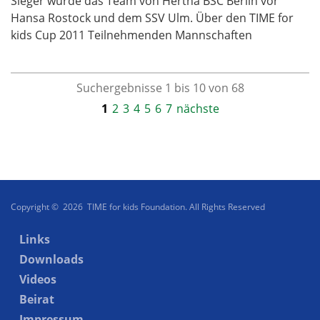
Sieger wurde das Team von Hertha BSC Berlin vor
Hansa Rostock und dem SSV Ulm. Über den TIME for
kids Cup 2011 Teilnehmenden Mannschaften
Suchergebnisse 1 bis 10 von 68
1
2
3
4
5
6
7
nächste
Copyright © 2026 TIME for kids Foundation. All Rights Reserved
Links
Downloads
Videos
Beirat
Impressum