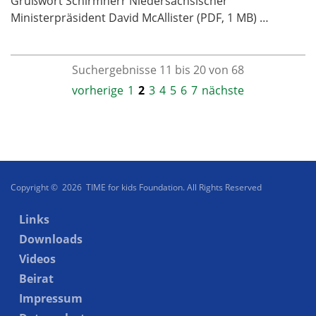
Grußwort Schirmherr Niedersächsischer
Ministerpräsident David McAllister (PDF, 1 MB) …
Suchergebnisse 11 bis 20 von 68
vorherige
1
2
3
4
5
6
7
nächste
Copyright © 2026 TIME for kids Foundation. All Rights Reserved
Links
Downloads
Videos
Beirat
Impressum