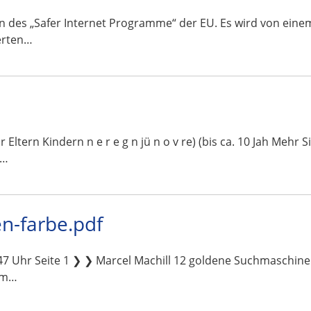
ahmen des „Safer Internet Programme“ der EU. Es wird von ei
erten…
 für Eltern Kindern n e r e g n jü n o v re) (bis ca. 10 Jah Mehr
n…
n-farbe.pdf
7 Uhr Seite 1 ❯ ❯ Marcel Machill 12 goldene Suchmaschine
 im…