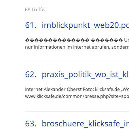
68 Treffer:
61.
imblickpunkt_web20.p
�������������� ������� Urlaubserinnerung
nur Informationen im Internet abrufen, sondern
62.
praxis_politik_wo_ist_k
Internet Alexander Oberst Foto: klicksafe.de „W
www.klicksafe.de/common/presse.php?site=spo
63.
broschuere_klicksafe_i