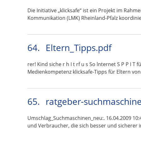
Die Initiative „klicksafe“ ist ein Projekt im R
Kommunikation (LMK) Rheinland-Pfalz koordini
64.
Eltern_Tipps.pdf
rer! Kind siche r h I t rf u s So lnternet S P P I T
Medienkompetenz klicksafe-Tipps für Eltern vo
65.
ratgeber-suchmaschine
Umschlag_Suchmaschinen_neu:. 16.04.2009 10:4
und Verbraucher, die sich besser und sicherer