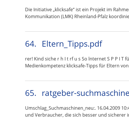
Die Initiative „klicksafe“ ist ein Projekt im R
Kommunikation (LMK) Rheinland-Pfalz koordini
64.
Eltern_Tipps.pdf
rer! Kind siche r h I t rf u s So lnternet S P P I T
Medienkompetenz klicksafe-Tipps für Eltern vo
65.
ratgeber-suchmaschine
Umschlag_Suchmaschinen_neu:. 16.04.2009 10:4
und Verbraucher, die sich besser und sicherer