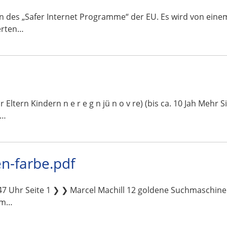
ahmen des „Safer Internet Programme“ der EU. Es wird von ei
erten…
 für Eltern Kindern n e r e g n jü n o v re) (bis ca. 10 Jah Mehr
n…
n-farbe.pdf
7 Uhr Seite 1 ❯ ❯ Marcel Machill 12 goldene Suchmaschine
 im…