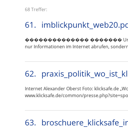
68 Treffer:
61.
imblickpunkt_web20.p
�������������� ������� Urlaubserinnerung
nur Informationen im Internet abrufen, sondern
62.
praxis_politik_wo_ist_k
Internet Alexander Oberst Foto: klicksafe.de „W
www.klicksafe.de/common/presse.php?site=spo
63.
broschuere_klicksafe_i